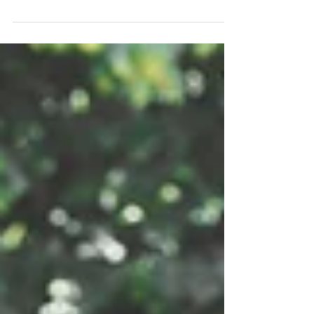
proyecto europeo que reúne a profesionales
de toda España con un propósito común:
crear un manual de buenas prácticas en
Terapias Asistidas y Servicios Asistidos con
Animales, impulsando una visión más ética,
consciente y humana del acompañamiento.
El objetivo es claro y profundamente
necesario: potenciar la salud mental juvenil,
favorecer la inclusión social, reconocer el
valor del trabajo hu