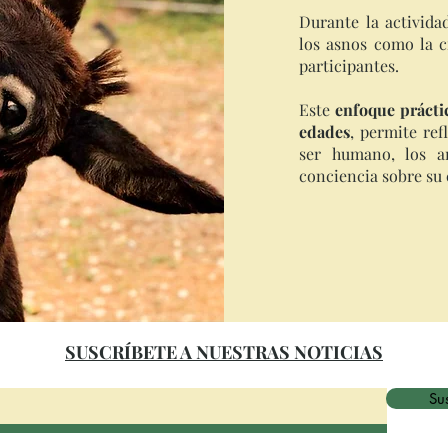
Durante la activida
los asnos como la c
participantes.
Este
enfoque práctic
edades
, permite ref
ser humano, los a
conciencia sobre su
SUSCRÍBETE A NUESTRAS NOTICIAS
Sus