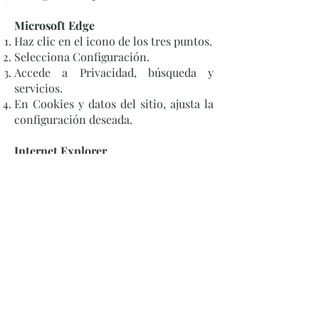
Microsoft Edge
Haz clic en el icono de los tres puntos.
Selecciona Configuración.
Accede a Privacidad, búsqueda y
servicios.
En Cookies y datos del sitio, ajusta la
configuración deseada.
Internet Explorer
Accede a Herramientas > Opciones de
Internet.
Selecciona la pestaña Privacidad.
Haz clic en Avanzada.
Configura la aceptación o bloqueo de
cookies propias y de terceros.
Para otros navegadores, el Usuario
deberá consultar la documentación
específica facilitada por el proveedor