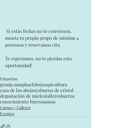
 Si estás fechas no te convienen, 
monta tu propio grupo de minimo 4 
personas y reservanos cita.
Te esperamos, no te pierdas esta 
oportunidad!
Etiquetas:
granja masphael
abejas
apicultura
casa de las abejas
colmena de cristal
degustación de mieles
talleres
burros
conocimiento burros
asnos
Cursos y Talleres
Eventos