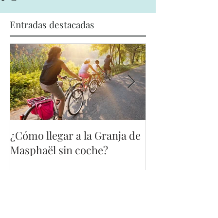
Entradas destacadas
¿Cómo llegar a la Granja de
¿Qué es la gran
Masphaël sin coche?
Masphael?
Síguenos