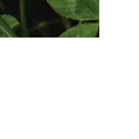
La berenjena: sabor suave y
frescura estival
La berenjena es una de las joyas del huerto
mediterráneo, especialmente en Alicante,