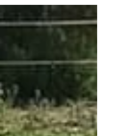
proyecto que reúne a profesionales de toda
España con un propósito común: crear un
manual de buenas prácticas en Terapias
Asistidas con Animales, impulsando una
visión más ética y consciente del
acompañamiento terapéutico. El objetivo es
claro y profundamente necesario: potenciar
la salud mental juvenil, reconocer el valor
del trabajo humano detrás de estas terapias
y fomentar prácticas que