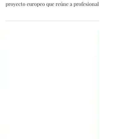
Desde Naturapia Masphaël hemos tenido el
honor de participar en Inclusive Paths, un
proyecto europeo que reúne a profesionales
de toda España con un propósito común:
crear un manual de buenas prácticas en
Terapias Asistidas y Servicios Asistidos con
Animales, impulsando una visión más ética,
consciente y humana del acompañamiento.
El objetivo es claro y profundamente
necesario: potenciar la salud mental juvenil,
favorecer la inclusión social, reconocer el
valor del trabajo hu