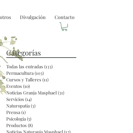
otros
Divulgación
Contacto
Categorías
Todas las entradas
(133)
133 entradas
Permacultura
(103)
103 entradas
Cursos y Talleres
(11)
11 entradas
Eventos
(10)
10 entradas
Noticias Granja Masphael
(31)
31 entradas
Servicios
(14)
14 entradas
Naturopatía
(3)
3 entradas
Prensa
(1)
1 entrada
Psicología
(5)
5 entradas
s
Productos
(8)
8 entradas
Noticias Naturapia Masphael
(12)
12 entradas