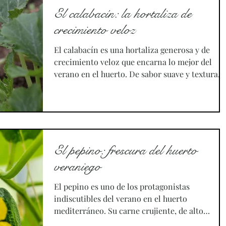
antes de las plantaciones de otoño. En huertos
El calabacín: la hortaliza de
de tamaño medio —como parcelas de unos 50 
crecimiento veloz
— planificar el abonado de forma
El calabacín es una hortaliza generosa y de
crecimiento veloz que encarna lo mejor del
verano en el huerto. De sabor suave y textura...
El pepino: frescura del huerto
veraniego
El pepino es uno de los protagonistas
indiscutibles del verano en el huerto
mediterráneo. Su carne crujiente, de alto
contenido en agua y...