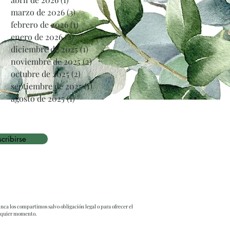
marzo de 2026
(3)
3 entradas
febrero de 2026
(1)
1 entrada
enero de 2026
(2)
2 entradas
diciembre de 2025
(1)
1 entrada
noviembre de 2025
(2)
2 entradas
octubre de 2025
(2)
2 entradas
septiembre de 2025
(1)
1 entrada
agosto de 2025
(1)
1 entrada
cribirse
nca los compartimos salvo obligación legal o para ofrecer el
alquier momento.