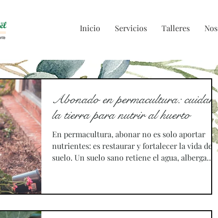
Inicio
Servicios
Talleres
Nos
Abonado en permacultura: cuidar
la tierra para nutrir al huerto
En permacultura, abonar no es solo aportar
nutrientes: es restaurar y fortalecer la vida del
suelo. Un suelo sano retiene el agua, alberga
microorganismos beneficiosos y sostiene
cultivos vigorosos sin necesidad de insumos
externos agresivos. Los dos momentos más
importantes para abonar son ahora antes de la
plantaciones de verano y a finales de verano,