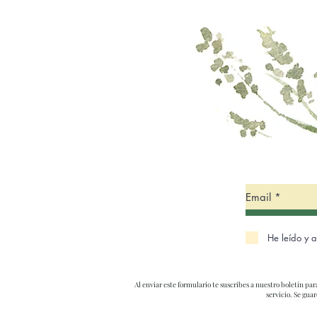
He leído y 
Al enviar este formulario te suscribes a nuestro boletín pa
servicio. Se gu