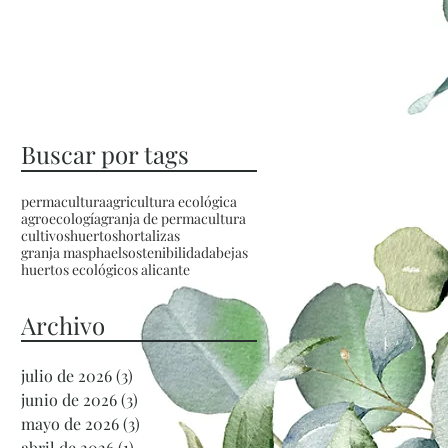
Buscar por tags
permacultura
agricultura ecológica
agroecología
granja de permacultura
cultivos
huertos
hortalizas
granja masphael
sostenibilidad
abejas
huertos ecológicos alicante
Archivo
julio de 2026
(3)
3 entradas
junio de 2026
(3)
3 entradas
mayo de 2026
(3)
3 entradas
abril de 2026
(1)
1 entrada