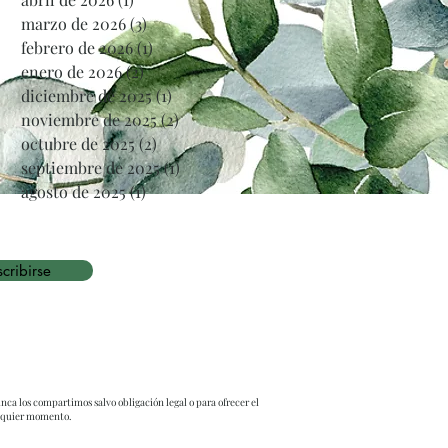
marzo de 2026
(3)
3 entradas
febrero de 2026
(1)
1 entrada
enero de 2026
(2)
2 entradas
diciembre de 2025
(1)
1 entrada
noviembre de 2025
(2)
2 entradas
octubre de 2025
(2)
2 entradas
septiembre de 2025
(1)
1 entrada
agosto de 2025
(1)
1 entrada
cribirse
nca los compartimos salvo obligación legal o para ofrecer el
alquier momento.