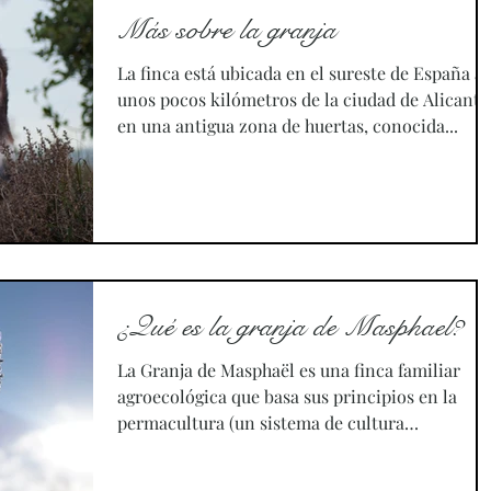
en Alicante, se ha juntado con un grupo de
Más sobre la granja
asociaciones, instituciones y personas amantes
de la naturaleza y, en especial, de estos
La finca está ubicada en el sureste de España a
animalitos, para darle voz a las abejas y mostra
unos pocos kilómetros de la ciudad de Alicante
su interesante mundo y enseñar c
en una antigua zona de huertas, conocida...
¿Qué es la granja de Masphael?
La Granja de Masphaël es una finca familiar
agroecológica que basa sus principios en la
permacultura (un sistema de cultura
permanente),...