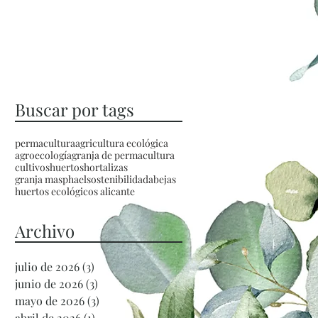
Buscar por tags
permacultura
agricultura ecológica
agroecología
granja de permacultura
cultivos
huertos
hortalizas
granja masphael
sostenibilidad
abejas
huertos ecológicos alicante
Archivo
julio de 2026
(3)
3 entradas
junio de 2026
(3)
3 entradas
mayo de 2026
(3)
3 entradas
abril de 2026
(1)
1 entrada