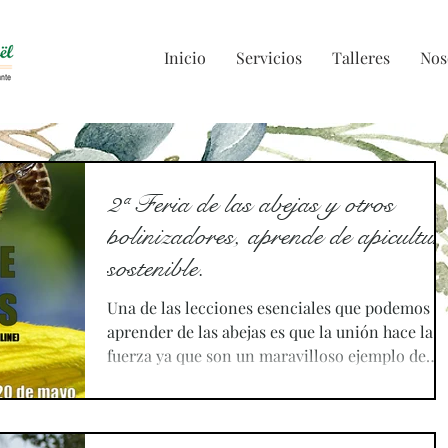
Inicio
Servicios
Talleres
Nos
2ª Feria de las abejas y otros
polinizadores, aprende de apicultur
sostenible.
Una de las lecciones esenciales que podemos
aprender de las abejas es que la unión hace la
fuerza ya que son un maravilloso ejemplo de
trabajo en comunidad. Siguiendo el buen hacer
de estos asombrosos insectos, la Granja
Masphaël, centro de educación medioambienta