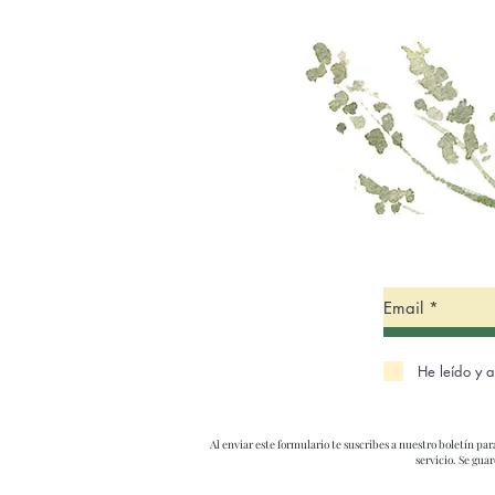
He leído y 
Al enviar este formulario te suscribes a nuestro boletín pa
servicio. Se gu