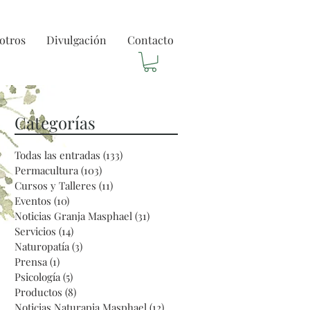
otros
Divulgación
Contacto
Categorías
Todas las entradas
(133)
133 entradas
a
Permacultura
(103)
103 entradas
Cursos y Talleres
(11)
11 entradas
Eventos
(10)
10 entradas
Noticias Granja Masphael
(31)
31 entradas
Servicios
(14)
14 entradas
Naturopatía
(3)
3 entradas
Prensa
(1)
1 entrada
Psicología
(5)
5 entradas
Productos
(8)
8 entradas
l
Noticias Naturapia Masphael
(12)
12 entradas