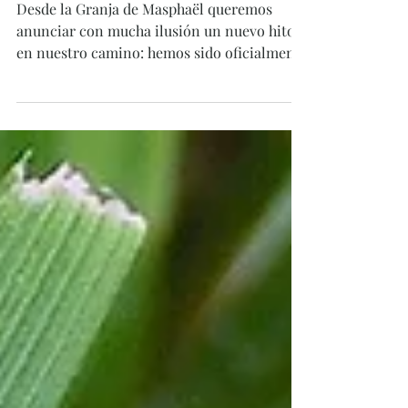
Entomológica
Desde la Granja de Masphaël queremos
anunciar con mucha ilusión un nuevo hito
en nuestro camino: hemos sido oficialmente
reconocidos como Reserva Entomológica
por la Asociación Española de Entomología
, un reconocimiento que fue presentado en
el Congreso Ibérico de Entomología,
celebrado en Ávila en octubre del 2025. Este
reconocimiento se apoya en un trabajo
continuo que la granja desarrolla desde
hace años a través de proyectos de
conservación activa y divulgación ambient