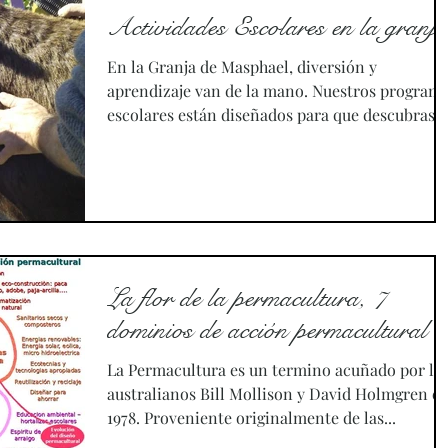
en Alicante, se ha juntado con un grupo de
Actividades Escolares en la granja
asociaciones, instituciones y personas amantes
de la naturaleza y, en especial, de estos
En la Granja de Masphael, diversión y
animalitos, para darle voz a las abejas y mostra
aprendizaje van de la mano. Nuestros program
su interesante mundo y enseñar c
escolares están diseñados para que descubras
el...
La flor de la permacultura, 7
dominios de acción permacultural
La Permacultura es un termino acuñado por lo
australianos Bill Mollison y David Holmgren e
1978. Proveniente originalmente de las...