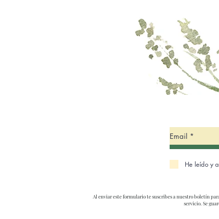
He leído y 
Al enviar este formulario te suscribes a nuestro boletín pa
servicio. Se gu