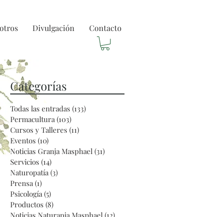
otros
Divulgación
Contacto
Categorías
Todas las entradas
(133)
133 entradas
a
Permacultura
(103)
103 entradas
Cursos y Talleres
(11)
11 entradas
Eventos
(10)
10 entradas
Noticias Granja Masphael
(31)
31 entradas
Servicios
(14)
14 entradas
Naturopatía
(3)
3 entradas
Prensa
(1)
1 entrada
Psicología
(5)
5 entradas
Productos
(8)
8 entradas
l
Noticias Naturapia Masphael
(12)
12 entradas