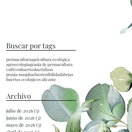
Buscar por tags
permacultura
agricultura ecológica
agroecología
granja de permacultura
cultivos
huertos
hortalizas
granja masphael
sostenibilidad
abejas
huertos ecológicos alicante
Archivo
julio de 2026
(3)
3 entradas
junio de 2026
(3)
3 entradas
mayo de 2026
(3)
3 entradas
abril de 2026
(1)
1 entrada