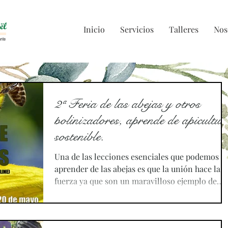
Inicio
Servicios
Talleres
Nos
2ª Feria de las abejas y otros
polinizadores, aprende de apicultur
sostenible.
Una de las lecciones esenciales que podemos
aprender de las abejas es que la unión hace la
fuerza ya que son un maravilloso ejemplo de
trabajo en comunidad. Siguiendo el buen hacer
de estos asombrosos insectos, la Granja
Masphaël, centro de educación medioambienta