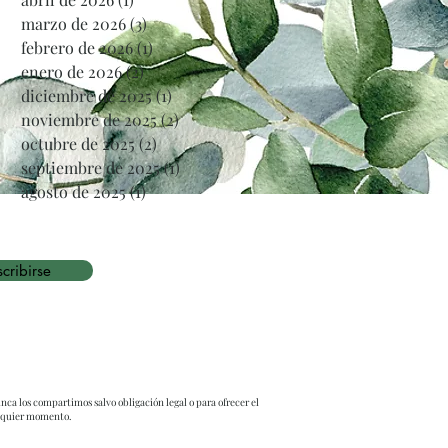
marzo de 2026
(3)
3 entradas
febrero de 2026
(1)
1 entrada
enero de 2026
(2)
2 entradas
diciembre de 2025
(1)
1 entrada
noviembre de 2025
(2)
2 entradas
octubre de 2025
(2)
2 entradas
septiembre de 2025
(1)
1 entrada
agosto de 2025
(1)
1 entrada
cribirse
nca los compartimos salvo obligación legal o para ofrecer el
alquier momento.