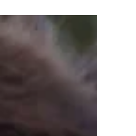
abejas debes mantener la calma, no hacer
ruidos o movimientos que puedan
alterarlas. 2....